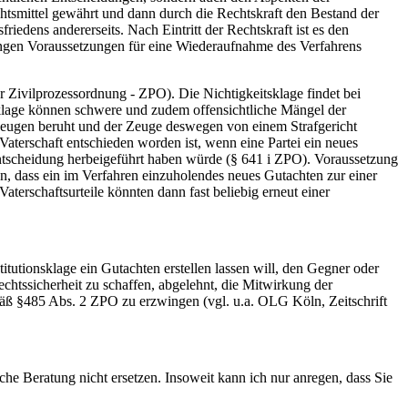
htsmittel gewährt und dann durch die Rechtskraft den Bestand der
riedens andererseits. Nach Eintritt der Rechtskraft ist es den
 engen Voraussetzungen für eine Wiederaufnahme des Verfahrens
r Zivilprozessordnung - ZPO). Die Nichtigkeitsklage findet bei
sklage können schwere und zudem offensichtliche Mängel der
 Zeugen beruht und der Zeuge deswegen von einem Strafgericht
 Vaterschaft entschieden worden ist, wenn eine Partei ein neues
Entscheidung herbeigeführt haben würde (§ 641 i ZPO). Voraussetzung
en, dass ein im Verfahren einzuholendes neues Gutachten zur einer
erschaftsurteile könnten dann fast beliebig erneut einer
tutionsklage ein Gutachten erstellen lassen will, den Gegner oder
echtssicherheit zu schaffen, abgelehnt, die Mitwirkung der
emäß §485 Abs. 2 ZPO zu erzwingen (vgl. u.a. OLG Köln, Zeitschrift
che Beratung nicht ersetzen. Insoweit kann ich nur anregen, dass Sie