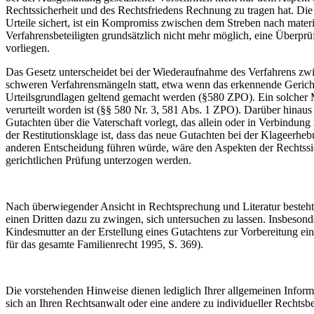
Rechtssicherheit und des Rechtsfriedens Rechnung zu tragen hat. Die
Urteile sichert, ist ein Kompromiss zwischen dem Streben nach materiel
Verfahrensbeteiligten grundsätzlich nicht mehr möglich, eine Überpr
vorliegen.
Das Gesetz unterscheidet bei der Wiederaufnahme des Verfahrens zwis
schweren Verfahrensmängeln statt, etwa wenn das erkennende Gericht
Urteilsgrundlagen geltend gemacht werden (§580 ZPO). Ein solcher M
verurteilt worden ist (§§ 580 Nr. 3, 581 Abs. 1 ZPO). Darüber hinaus f
Gutachten über die Vaterschaft vorlegt, das allein oder in Verbindu
der Restitutionsklage ist, dass das neue Gutachten bei der Klageerhe
anderen Entscheidung führen würde, wäre den Aspekten der Rechtssich
gerichtlichen Prüfung unterzogen werden.
Nach überwiegender Ansicht in Rechtsprechung und Literatur besteht a
einen Dritten dazu zu zwingen, sich untersuchen zu lassen. Insbesonde
Kindesmutter an der Erstellung eines Gutachtens zur Vorbereitung ei
für das gesamte Familienrecht 1995, S. 369).
Die vorstehenden Hinweise dienen lediglich Ihrer allgemeinen Informat
sich an Ihren Rechtsanwalt oder eine andere zu individueller Rechtsb