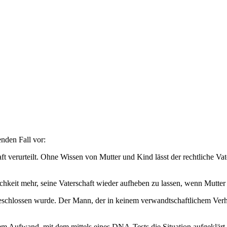
enden Fall vor:
 verurteilt. Ohne Wissen von Mutter und Kind lässt der rechtliche Va
chkeit mehr, seine Vaterschaft wieder aufheben zu lassen, wenn Mutter
usgeschlossen wurde. Der Mann, der in keinem verwandtschaftlichem Verh
em Aufwand, mit dem mittels eines DNA-Tests die Situation aufgeklärt