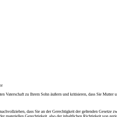
er
ellten Vaterschaft zu Ihrem Sohn äußern und kritisieren, dass Sie Mut
achvollziehen, dass Sie an der Gerechtigkeit der geltenden Gesetze zwe
der materiellen Gerechtigkeit, also der inhaltlichen Richtigkeit von g