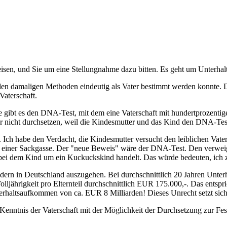
isen, und Sie um eine Stellungnahme dazu bitten. Es geht um Unterha
t den damaligen Methoden eindeutig als Vater bestimmt werden konnte. D
Vaterschaft.
e gibt es den DNA-Test, mit dem eine Vaterschaft mit hundertprozentiger
aber nicht durchsetzen, weil die Kindesmutter und das Kind den DNA-Te
ch habe den Verdacht, die Kindesmutter versucht den leiblichen Vater
n einer Sackgasse. Der "neue Beweis" wäre der DNA-Test. Den verweige
ch bei dem Kind um ein Kuckuckskind handelt. Das würde bedeuten, ich 
ern in Deutschland auszugehen. Bei durchschnittlich 20 Jahren Unterh
olljährigkeit pro Elternteil durchschnittlich EUR 175.000,-. Das entsp
terhaltsaufkommen von ca. EUR 8 Milliarden! Dieses Unrecht setzt sich 
Kenntnis der Vaterschaft mit der Möglichkeit der Durchsetzung zur Fest