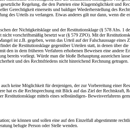
 gesetzliche Regelung, die den Parteien eine Klagemöglichkeit und Rec
ler Gerechtigkeit einerseits und baldiger Wiederherstellung des Rechtsf
üfung des Urteils zu verlangen. Etwas anderes gilt nur dann, wenn die
chen der Nichtigkeitsklage und der Restitutionsklage (§ 578 Abs. 1 de
 nicht vorschriftsmäßig besetzt war (§ 579 ZPO). Mit der Restitution
angel ist z.B. gegeben, wenn das Urteil auf der Falschaussage eines
indet die Restitutionsklage gegenüber Urteilen statt, in denen über die
ng mit den in dem früheren Verfahren erhobenen Beweisen eine andere 
bung bereits vorliegt. Würde man die bloße Behauptung ausreichen lass
erheit und des Rechtsfriedens nicht hinreichend Rechnung getragen. Vat
uch keine Möglichkeit für denjenigen, der zur Vorbereitung einer Resti
re hat es die Rechtsprechung mit Blick auf das Ziel der Rechtskraft, R
ner Restitutionsklage mittels eines selbständigen- Beweisverfahrens g
ion; sie können und sollen eine auf den Einzelfall abgestimmte rechtli
eratung befugte Person oder Stelle wenden.