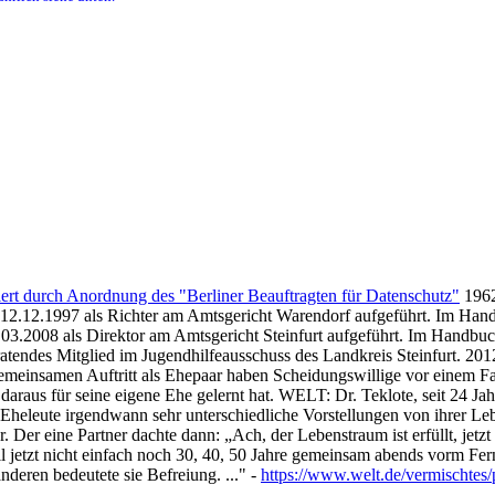
iert durch Anordnung des "Berliner Beauftragten für Datenschutz"
1962
b 12.12.1997 als Richter am Amtsgericht Warendorf aufgeführt. Im Hand
.03.2008 als Direktor am Amtsgericht Steinfurt aufgeführt. Im Handbuc
ratendes Mitglied im Jugendhilfeausschuss des Landkreis Steinfurt. 201
gemeinsamen Auftritt als Ehepaar haben Scheidungswillige vor einem Fam
 daraus für seine eigene Ehe gelernt hat. WELT: Dr. Teklote, seit 24 Ja
 die Eheleute irgendwann sehr unterschiedliche Vorstellungen von ihr
er eine Partner dachte dann: „Ach, der Lebenstraum ist erfüllt, jetz
ll jetzt nicht einfach noch 30, 40, 50 Jahre gemeinsam abends vorm Fer
nderen bedeutete sie Befreiung. ..." -
https://www.welt.de/vermischtes/