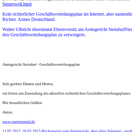
Steuerwelt.html
Kein richterlicher Geschäftsverteilungsplan im Internet, aber namentl
Richter. Armes Deutschland.
Walter Ulbricht übernimmt Ehrenvorsitz am Amtsgericht SteinfurtNie
den Geschäftsverteilungsplan zu verweigern.
Amtsgericht Steinfurt - Geschäftsverteilungsplan
Sehr geehrte Damen und Herren,
wir bitten um Zusendung des aktuellen richterlichen Geschäftsverteilungsplanes. D
Mit freundlichen Grüßen
Anton
www.vaeternotruf.de
11.05.2015. 20.05.2015 Rückanwort vom Amtsgericht, aber ohne Substanz - ausfü