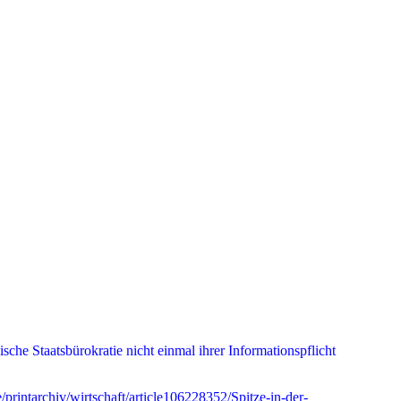
che Staatsbürokratie nicht einmal ihrer Informationspflicht
printarchiv/wirtschaft/article106228352/Spitze-in-der-