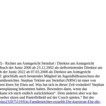
) - Richter am Amtsgericht Steinfurt / Direktor am Amtsgericht
buch der Justiz 2006 ab 23.12.2002 als stellvertretender Direktor am
h der Justiz 2022 ab 07.03.2008 als Direktor am Amtsgericht
2: gleichfalls auch beratendes Mitglied im Jugendhilfeausschuss der
ilienrichter. Stephan Teklote aus Steinfurt (NRW) ist einer von
hren lösen Sie Ehen auf. Was hat sich in dieser Zeit verändert? Stephan
er Lebensplanung bekommen haben. Besonders dann, wenn das
t kann ich mich endlich zurücklehnen“. Dem anderen aber war das
nseher sitzen und Pantoffelheld auf der Couch spielen.“ Bei der
plus232075119/Ein-Familienrichter-erzaehlt-Die-kuerzeste-Ehe-die-