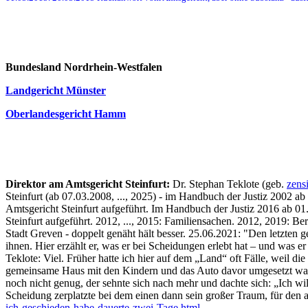
Bundesland Nordrhein-Westfalen
Landgericht Münster
Oberlandesgericht Hamm
Direktor am Amtsgericht Steinfurt:
Dr. Stephan Teklote (geb.
zens
Steinfurt (ab 07.03.2008, ..., 2025) - im Handbuch der Justiz 2002 a
Amtsgericht Steinfurt aufgeführt. Im Handbuch der Justiz 2016 ab 01
Steinfurt aufgeführt. 2012, ..., 2015: Familiensachen. 2012, 2019: Be
Stadt Greven - doppelt genäht hält besser. 25.06.2021: "Den letzten 
ihnen. Hier erzählt er, was er bei Scheidungen erlebt hat – und was er
Teklote: Viel. Früher hatte ich hier auf dem „Land“ oft Fälle, weil
gemeinsame Haus mit den Kindern und das Auto davor umgesetzt war. D
noch nicht genug, der sehnte sich nach mehr und dachte sich: „Ich wi
Scheidung zerplatzte bei dem einen dann sein großer Traum, für den a
ich-geschieden-habe-dauerte-zwei-Tage.html