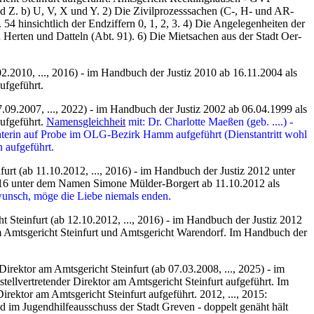
d Z.
b) U, V, X und Y. 2) Die Zivilprozesssachen (C-, H- und AR-
4 hinsichtlich der Endziffern 0, 1, 2, 3. 4) Die Angelegenheiten der
erten und Datteln (Abt. 91). 6) Die Mietsachen aus der Stadt Oer-
02.2010, ..., 2016) - im Handbuch der Justiz 2010 ab 16.11.2004 als
ufgeführt.
7.09.2007, ..., 2022) - im Handbuch der Justiz 2002 ab 06.04.1999 als
ufgeführt.
Namensgleichheit
mit:
Dr. Charlotte Maeßen (geb. ....) -
ichterin auf Probe im OLG-Bezirk Hamm aufgeführt (Dienstantritt wohl
 aufgeführt.
urt (ab 11.10.2012, ..., 2016) - im Handbuch der Justiz 2012 unter
16 unter dem Namen Simone Mülder-Borgert ab 11.10.2012 als
unsch, möge die Liebe niemals enden.
t Steinfurt (ab 12.10.2012, ..., 2016) - im Handbuch der Justiz 2012
 am Amtsgericht Steinfurt und Amtsgericht Warendorf. Im Handbuch der
Direktor am Amtsgericht Steinfurt (ab 07.03.2008, ..., 2025) - im
ellvertretender Direktor am Amtsgericht Steinfurt aufgeführt. Im
rektor am Amtsgericht Steinfurt aufgeführt. 2012, ..., 2015:
d im Jugendhilfeausschuss der Stadt Greven - doppelt genäht hält