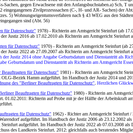
er Gs-Sachen, gegen Erwachsene mit den Anfangsbuchstaben.a) Sch, T un
2 eingegangenen Zivilprozesssachen (C-, H- und AR- Sachen) der Abt. 5
tzes. 5) Wohnungseigentumsverfahren nach § 43 WEG aus den Städten H
ingegangen sind (Abt. 56)
en für Datenschutz"
1978) - Richterin am Amtsgericht Steinfurt (ab 17.
r Justiz 2016 ab 17.02.2010 als Richterin am Amtsgericht Steinfurt a
gten für Datenschutz"
1970) - Richterin am Amtsgericht Steinfurt (ab 2
r Justiz 2022 ab 27.09.2007 als Richterin am Amtsgericht Steinfurt a
uch der Justiz 2014 ohne Angabe Geburtsdatum und Dienstantritt als R
e Geburtsdatum und Dienstantritt als Richterin am Amtsgericht Essen
r Beauftragten für Datenschutz"
1981) - Richterin am Amtsgericht Steinf
m OLG-Bezirk Hamm aufgeführt. Im Handbuch der Justiz 2014 und 20
dnung des "Berliner Beauftragten für Datenschutz"
.
Herzlichen Glückw
erliner Beauftragten für Datenschutz"
1980) - Richterin am Amtsgerich
. 01.02.2011: Richterin auf Probe mit je der Hälfte der Arbeitskraft
eführt.
auftragten für Datenschutz"
1962) - Richter am Amtsgericht Steinfurt / 
arendorf aufgeführt. Im Handbuch der Justiz 2006 ab 23.12.2002 als st
teinfurt aufgeführt. Im Handbuch der Justiz 2022 ab 07.03.2008 als Di
uss des Landkreis Steinfurt. 2012: gleichfalls auch beratendes Mitglie