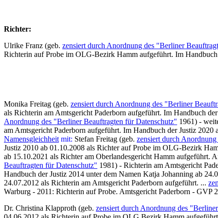
Richter:
Ulrike Franz (geb.
zensiert durch Anordnung des "Berliner Beauftrag
Richterin auf Probe im OLG-Bezirk Hamm aufgeführt. Im Handbuch der
Monika Freitag (geb.
zensiert durch Anordnung des "Berliner Beauftr
als Richterin am Amtsgericht Paderborn aufgeführt. Im Handbuch der 
Anordnung des "Berliner Beauftragten für Datenschutz"
1961) - weite
am Amtsgericht Paderborn aufgeführt. Im Handbuch der Justiz 2020 ab
Namensgleichheit
mit:
Stefan Freitag (geb.
zensiert durch Anordnung 
Justiz 2010 ab 01.10.2008 als Richter auf Probe im OLG-Bezirk Ham
ab 15.10.2021 als Richter am Oberlandesgericht Hamm aufgeführt. 
Beauftragten für Datenschutz"
1981) - Richterin am Amtsgericht Pade
Handbuch der Justiz 2014 unter dem Namen Katja Johanning ab 24.07
24.07.2012 als Richterin am Amtsgericht Paderborn aufgeführt. ...
zen
Warburg - 2011: Richterin auf Probe. Amtsgericht Paderborn - GVP 2
Dr. Christina Klapproth (geb.
zensiert durch Anordnung des "Berliner
04.06.2012 als Richterin auf Probe im OLG Bezirk Hamm aufgeführt.