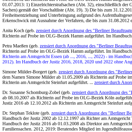
01.07.2013: 1) Einzelrichterstrafsachen (Abt. 32), einschließlich d
Sachen) gemäß der Vorschaltliste (Abt. 19). 3) Die bis zum 31.12.201
Freiheitsentziehung und Unterbringung aufgrund des Aufenthaltsgese
Erkenschwick mit Ausnahme der Verfahren, die bis zum 31.08.2012 e
Anita Koch (geb.
zensiert durch Anordnung des "Berliner Beauftragt
Richterin auf Probe im OLG-Bezirk Hamm aufgeführt. Im Handbuch de
Petra Maeßen (geb.
zensiert durch Anordnung des "Berliner Beauftra
Richterin auf Probe im OLG-Bezirk Hamm aufgeführt. Im Handbuch de
Richterin am Amtsgericht Essen (ab ..., 2016, ..., 2022) - im Handb
2012). Im Handbuch der Justiz 2016, 2018, 2020 und 2022 ohne Angab
Simone Mülder-Borgert (geb.
zensiert durch Anordnung des "Berline
dem Namen Simone Mülder ab 11.05.2009 als Richterin auf Probe i
Richterin am Amtsgericht Steinfurt aufgeführt. ...
zensiert durch Anor
Dr. Susanne Schomburg-Zobel (geb.
zensiert durch Anordnung des "B
ab 08.10.2007 als Richterin auf Probe im OLG-Bezirk Köln aufgeführt
Justiz 2016 ab 12.10.2012 als Richterin am Amtsgericht Steinfurt aufg
Dr. Stephan Teklote (geb.
zensiert durch Anordnung des "Berliner Be
Handbuch der Justiz 2002 ab 12.12.1997 als Richter am Amtsgericht W
Handbuch der Justiz 2016 ab 01.03.2008 als Direktor am Amtsgericht S
Familiensachen. 2012, 2019: Beratendes Mitglied im Jugendhilfeaussch