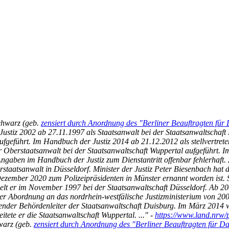
chwarz (geb.
zensiert durch Anordnung des "Berliner Beauftragten für
Justiz 2002 ab 27.11.1997 als Staatsanwalt bei der Staatsanwaltschaf
ufgeführt. Im Handbuch der Justiz 2014 ab 21.12.2012 als stellvertret
r Oberstaatsanwalt bei der Staatsanwaltschaft Wuppertal
aufgeführt. I
Angaben im Handbuch der Justiz zum Dienstantritt offenbar fehlerhaft.
staatsanwalt in Düsseldorf. Minister der Justiz Peter Biesenbach hat 
Dezember 2020 zum Polizeipräsidenten in Münster ernannt worden ist.
ielt er im November 1997 bei der Staatsanwaltschaft Düsseldorf. Ab 20
 Abordnung an das nordrhein-westfälische Justizministerium von 2006
etender Behördenleiter der Staatsanwaltschaft Duisburg. Im März 2014
tete er die Staatsanwaltschaft Wuppertal. ..." -
https://www.land.nrw/p
warz (geb.
zensiert durch Anordnung des "Berliner Beauftragten für D