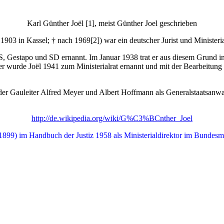
Karl Günther Joël [1], meist Günther Joel geschrieben
 1903 in Kassel; † nach 1969[2]) war ein deutscher Jurist und Ministeria
tapo und SD ernannt. Im Januar 1938 trat er aus diesem Grund in die 
r wurde Joël 1941 zum Ministerialrat ernannt und mit der Bearbeitung
er Gauleiter Alfred Meyer und Albert Hoffmann als Generalstaatsanwa
http://de.wikipedia.org/wiki/G%C3%BCnther_Joel
1899) im Handbuch der Justiz 1958 als Ministerialdirektor im Bundesmin