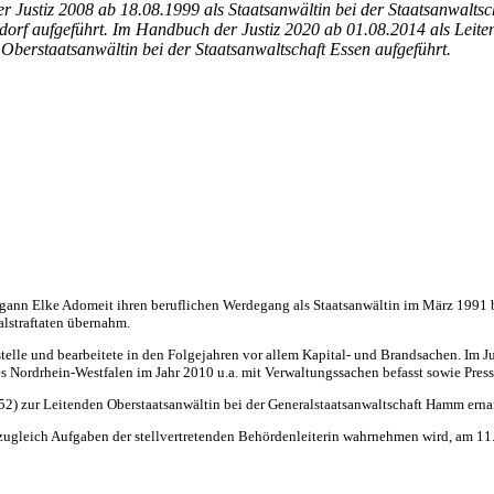
er Justiz 2008 ab 18.08.1999 als Staatsanwältin bei der Staatsanwalts
dorf aufgeführt. Im Handbuch der Justiz 2020 ab 01.08.2014 als Leiten
 Oberstaatsanwältin bei der Staatsanwaltschaft Essen
aufgeführt.
nn Elke Adomeit ihren beruflichen Werdegang als Staatsanwältin im März 1991 bei 
alstraftaten übernahm.
nstelle und bearbeitete in den Folgejahren vor allem Kapital- und Brandsachen. Im
es Nordrhein-Westfalen im Jahr 2010 u.a. mit Verwaltungssachen befasst sowie Pres
2) zur Leitenden Oberstaatsanwältin bei der Generalstaatsanwaltschaft Hamm erna
e zugleich Aufgaben der stellvertretenden Behördenleiterin wahrnehmen wird, am 11