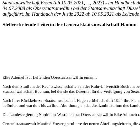
Staatsanwaltschaft Essen (ab 10.05.2021, ..., 2023) - im Handbuch d
04.07.2008 als Oberstaatsanwältin bei der Staatsanwaltschaft Düssel
aufgeführt. Im Handbuch der Justiz 2022 ab 10.05.2021 als Leitende
Stellvertretende Leiterin der Generalstaatsanwaltschaft Hamm:
Elke Adomeit zur Leitenden Oberstaatsanwältin ernannt
Nach dem Studium der Rechtswissenschaften an der Ruhr-Universität Bochum bega
Staatsanwaltschaft Bochum, bei der sie das Dezernat für die Verfolgung von Sexu
Nach ihrer Rückkehr zur Staatsanwaltschaft Hagen erhielt sie dort 1994 ihre Pla
befördert und war dort bis zu ihrer Abordnung an das Justizministerium des Land
Die Landesregierung Nordrhein-Westfalen hat Oberstaatsanwältin Elke Adomeit (5
Generalstaatsanwalt Manfred Proyer gratulierte der neuen Abteilungsleiterin, di