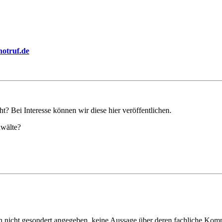
notruf.de
t? Bei Interesse können wir diese hier veröffentlichen.
nwälte?
enn nicht gesondert angegeben, keine Aussage über deren fachliche K