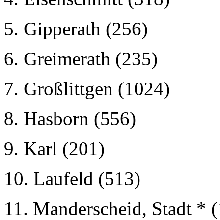
5. Gipperath (256)
6. Greimerath (235)
7. Großlittgen (1024)
8. Hasborn (556)
9. Karl (201)
10. Laufeld (513)
11. Manderscheid, Stadt * 