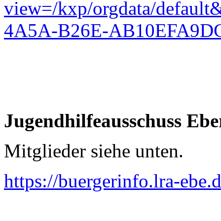
view=/kxp/orgdata/defau
4A5A-B26E-AB10EFA9D
Jugendhilfeausschuss Ebe
Mitglieder siehe unten.
https://buergerinfo.lra-eb