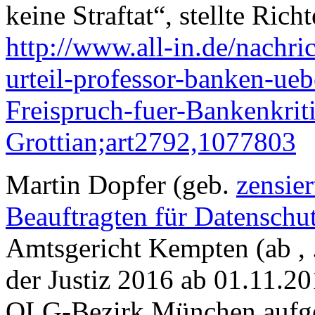
keine Straftat“, stellte Richt
http://www.all-in.de/nachri
urteil-professor-banken-ue
Freispruch-fuer-Bankenkriti
Grottian;art2792,1077803
Martin Dopfer (geb.
zensie
Beauftragten für Datenschu
Amtsgericht Kempten (ab , 
der Justiz 2016 ab 01.11.20
OLG-Bezirk München aufgef