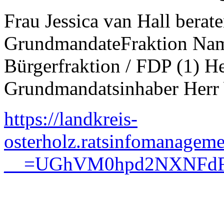
Frau Jessica van Hall berat
GrundmandateFraktion Name
Bürgerfraktion / FDP (1) H
Grundmandatsinhaber Herr W
https://landkreis-
osterholz.ratsinfomanageme
__=UGhVM0hpd2NXNFdF