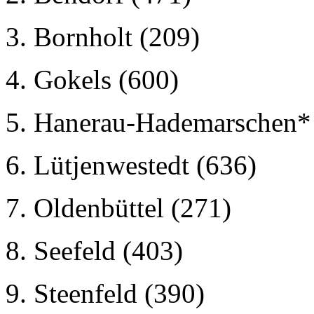
3. Bornholt (209)
4. Gokels (600)
5. Hanerau-Hademarschen* 
6. Lütjenwestedt (636)
7. Oldenbüttel (271)
8. Seefeld (403)
9. Steenfeld (390)