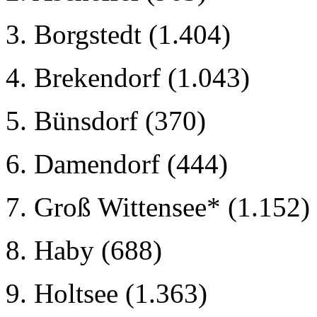
3. Borgstedt (1.404)
4. Brekendorf (1.043)
5. Bünsdorf (370)
6. Damendorf (444)
7. Groß Wittensee* (1.152)
8. Haby (688)
9. Holtsee (1.363)