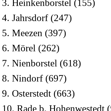
3. Heinkenborstel (155)
4. Jahrsdorf (247)
5. Meezen (397)
6. Mörel (262)
7. Nienborstel (618)
8. Nindorf (697)
9. Osterstedt (663)
10. Rade b. Hohenwestedt (