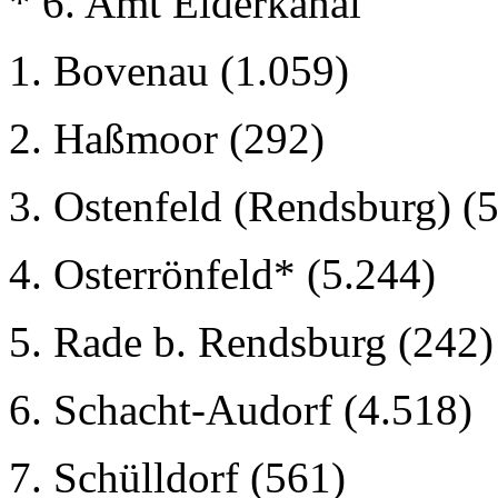
* 6. Amt Eiderkanal
1. Bovenau (1.059)
2. Haßmoor (292)
3. Ostenfeld (Rendsburg) (
4. Osterrönfeld* (5.244)
5. Rade b. Rendsburg (242)
6. Schacht-Audorf (4.518)
7. Schülldorf (561)