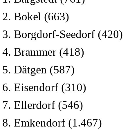
2. Bokel (663)
3. Borgdorf-Seedorf (420)
4. Brammer (418)
5. Dätgen (587)
6. Eisendorf (310)
7. Ellerdorf (546)
8. Emkendorf (1.467)