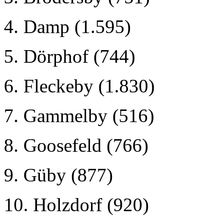
4. Damp (1.595)
5. Dörphof (744)
6. Fleckeby (1.830)
7. Gammelby (516)
8. Goosefeld (766)
9. Güby (877)
10. Holzdorf (920)