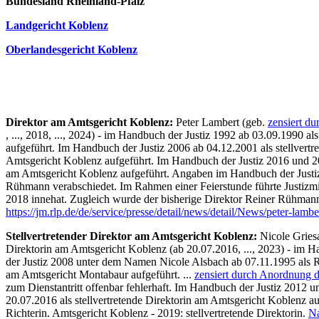
Bundesland Rheinland-Pfalz
Landgericht Koblenz
Oberlandesgericht Koblenz
Direktor am Amtsgericht Koblenz:
Peter Lambert (geb.
zensiert d
, ..., 2018, ..., 2024) - im Handbuch der Justiz 1992 ab 03.09.1990
aufgeführt. Im Handbuch der Justiz 2006 ab 04.12.2001 als stellvert
Amtsgericht Koblenz aufgeführt. Im Handbuch der Justiz 2016 und 2
am Amtsgericht Koblenz aufgeführt. Angaben im Handbuch der Justiz z
Rühmann verabschiedet. Im Rahmen einer Feierstunde führte Justizmini
2018 innehat. Zugleich wurde der bisherige Direktor Reiner Rühmann v
https://jm.rlp.de/de/service/presse/detail/news/detail/News/peter-lam
Stellvertretender Direktor am Amtsgericht Koblenz:
Nicole Gries
Direktorin am Amtsgericht Koblenz (ab 20.07.2016, ..., 2023) - im
der Justiz 2008 unter dem Namen Nicole Alsbach ab 07.11.1995 als R
am Amtsgericht Montabaur aufgeführt. ...
zensiert durch Anordnung d
zum Dienstantritt offenbar fehlerhaft. Im Handbuch der Justiz 2012 
20.07.2016 als stellvertretende Direktorin am Amtsgericht Koblenz 
Richterin. Amtsgericht Koblenz - 2019: stellvertretende Direktorin.
Na