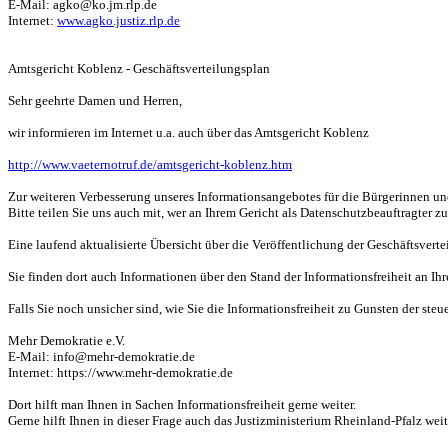
E-Mail: agko@ko.jm.rlp.de
Internet:
www.agko.justiz.rlp.de
Amtsgericht Koblenz - Geschäftsverteilungsplan
Sehr geehrte Damen und Herren,
wir informieren im Internet u.a. auch über das Amtsgericht Koblenz
http://www.vaeternotruf.de/amtsgericht-koblenz.htm
Zur weiteren Verbesserung unseres Informationsangebotes für die Bürgerinnen und 
Bitte teilen Sie uns auch mit, wer an Ihrem Gericht als Datenschutzbeauftragter z
Eine laufend aktualisierte Übersicht über die Veröffentlichung der Geschäftsvert
Sie finden dort auch Informationen über den Stand der Informationsfreiheit an Ih
Falls Sie noch unsicher sind, wie Sie die Informationsfreiheit zu Gunsten der st
Mehr Demokratie e.V.
E-Mail: info@mehr-demokratie.de
Internet: https://www.mehr-demokratie.de
Dort hilft man Ihnen in Sachen Informationsfreiheit gerne weiter.
Gerne hilft Ihnen in dieser Frage auch das Justizministerium Rheinland-Pfalz wei