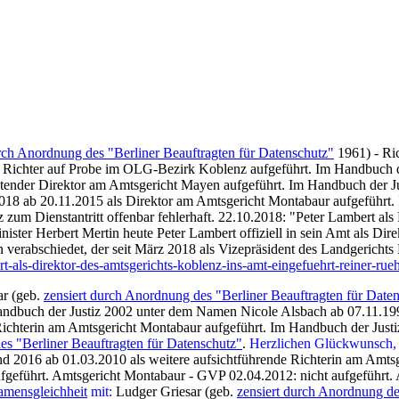
urch Anordnung des "Berliner Beauftragten für Datenschutz"
1961) - Ri
 als Richter auf Probe im OLG-Bezirk Koblenz aufgeführt. Im Handbuch
retender Direktor am Amtsgericht Mayen aufgeführt. Im Handbuch der Ju
018 ab 20.11.2015 als Direktor am Amtsgericht Montabaur aufgeführt.
um Dienstantritt offenbar fehlerhaft. 22.10.2018: "Peter Lambert als
ster Herbert Mertin heute Peter Lambert offiziell in sein Amt als Direk
erabschiedet, der seit März 2018 als Vizepräsident des Landgerichts K
bert-als-direktor-des-amtsgerichts-koblenz-ins-amt-eingefuehrt-reiner-r
ar
(geb.
zensiert durch Anordnung des "Berliner Beauftragten für Date
 Handbuch der Justiz 2002 unter dem Namen Nicole Alsbach ab 07.11.1
ichterin am Amtsgericht Montabaur aufgeführt. Im Handbuch der Justi
es "Berliner Beauftragten für Datenschutz"
.
Herzlichen Glückwunsch, 
und 2016 ab 01.03.2010 als weitere aufsichtführende Richterin am Amt
aufgeführt. Amtsgericht Montabaur - GVP 02.04.2012: nicht aufgeführt
mensgleichheit
mit:
Ludger Griesar (geb.
zensiert durch Anordnung de