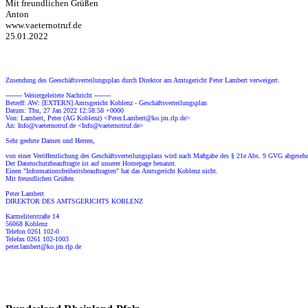
Mit freundlichen Grüßen
Anton
www.vaeternotruf.de
25.01.2022
Zusendung des Geeschäftsverteilungsplan durch Direktor am Amtsgericht Peter Lambert verweigert.
-------- Weitergeleitete Nachricht --------
Betreff: AW: [EXTERN] Amtsgericht Koblenz - Geschäftsverteilungsplan
Datum: Thu, 27 Jan 2022 12:58:58 +0000
Von: Lambert, Peter (AG Koblenz) <Peter.Lambert@ko.jm.rlp.de>
An: Info@vaeternotruf.de <Info@vaeternotruf.de>
Sehr geehrte Damen und Herren,
von einer Veröffentlichung des Geschäftsverteilungsplans wird nach Maßgabe des § 21e Abs. 9 GVG abgeseh
Der Datenschutzbeauftragte ist auf unserer Homepage benannt.
Einen "Informationsfreiheitsbeauftragten" hat das Amtsgericht Koblenz nicht.
Mit freundlichen Grüßen
Peter Lambert
DIREKTOR DES AMTSGERICHTS KOBLENZ
Karmeliterstraße 14
56068 Koblenz
Telefon 0261 102-0
Telefax 0261 102-1003
peter.lambert@ko.jm.rlp.de