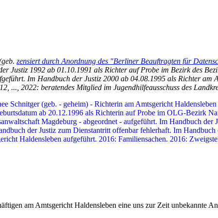
(geb.
zensiert durch Anordnung des "Berliner Beauftragten für Datens
der Justiz 1992 ab 01.10.1991 als Richter auf Probe im Bezirk des Be
geführt. Im Handbuch der Justiz 2000 ab 04.08.1995 als Richter am A
2, ..., 2022: beratendes Mitglied im Jugendhilfeausschuss des Landkre
ee Schnitger (geb. - geheim) - Richterin am Amtsgericht Haldensleben 
Geburtsdatum ab 20.12.1996 als Richterin auf Probe im OLG-Bezirk N
sanwaltschaft Magdeburg - abgeordnet - aufgeführt. Im Handbuch der 
ndbuch der Justiz zum Dienstantritt offenbar fehlerhaft. Im Handbuch
ericht Haldensleben aufgeführt. 2016: Familiensachen. 2016: Zweigste
ftigen am Amtsgericht Haldensleben eine uns zur Zeit unbekannte Anz