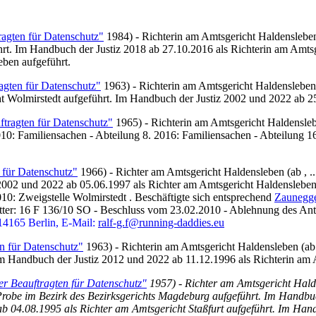
ragten für Datenschutz"
1984) - Richterin am Amtsgericht Haldensleben 
t. Im Handbuch der Justiz 2018 ab 27.10.2016 als Richterin am Amtsge
ben aufgeführt.
agten für Datenschutz"
1963) - Richterin am Amtsgericht Haldensleben (
ht Wolmirstedt aufgeführt. Im Handbuch der Justiz 2002 und 2022 ab 2
ftragten für Datenschutz"
1965) - Richterin am Amtsgericht Haldenslebe
10: Familiensachen - Abteilung 8. 2016: Familiensachen - Abteilung 1
 für Datenschutz"
1966) - Richter am Amtsgericht Haldensleben (ab , ..
 2002 und 2022 ab 05.06.1997 als Richter am Amtsgericht Haldensleben
2010: Zweigstelle Wolmirstedt . Beschäftigte sich entsprechend
Zaunegge
ter: 16 F 136/10 SO - Beschluss vom 23.02.2010 - Ablehnung des Ant
14165 Berlin, E-Mail:
ralf-g.f@running-daddies.eu
n für Datenschutz"
1963) - Richterin am Amtsgericht Haldensleben (ab 
 Im Handbuch der Justiz 2012 und 2022 ab 11.12.1996 als Richterin am 
er Beauftragten für Datenschutz"
1957) - Richter am Amtsgericht Halde
Probe im Bezirk des Bezirksgerichts Magdeburg aufgeführt. Im Handbu
b 04.08.1995 als Richter am Amtsgericht Staßfurt aufgeführt. Im Han