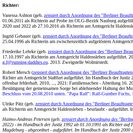
Richter:
Vanessa Ashton (geb.
zensiert durch Anordnung des "Berliner Beauft
01.06.2011 als Richterin auf Probe im OLG-Bezirk Nauburg aufgeführ
2020 und 2022 ab 27.10.2016 als Richterin am Amtsgericht Haldensle
Ingrid Gebauer (geb.
zensiert durch Anordnung des "Berliner Beauftr
25.04.1996 als Richterin am zwischenzeitlich aufgelöstem Amtsgeric
Friederike Lehrke (geb.
zensiert durch Anordnung des "Berliner Beau
17.10.1997 als Richterin am Amtsgericht Haldensleben aufgeführt.
20
g.f@running-daddies.eu
. 2013: Zweigstelle Wolmirstedt.
Robert Mersch (
zensiert durch Anordnung des "Berliner Beauftragten
Richter am Amtsgericht Staßfurt aufgeführt. Im Handbuch der Justiz
offenbar fehlerhaft. 2010, ..., 2021: Familiensachen - Abteilung 16. 
Bestätigung der gemeinsamen Sorge bei ablehnender Haltung der Mut
Beschluss vom 20.08.2010 unten. "Papa Ralf": Ralf-Gunther Fuchs, 
Ulrike Pätz (geb.
zensiert durch Anordnung des "Berliner Beauftragte
als Richterin am Amtsgericht Haldensleben - beurlaubt - aufgeführt.
Haimo-Andreas Petersen (geb.
zensiert durch Anordnung des "Berlin
2022) - im Handbuch der Justiz 1992 ab 01.10.1991 als Richter auf 
Magdeburg - abgeordnet - aufgeführt. Im Handbuch der Justiz 2000 a