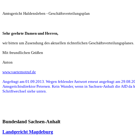
Amtsgericht Haldensleben - Geschäftsverteilungsplan
Sehr geehrte Damen und Herren,
wir bitten um Zusendung des aktuellen richterlichen Geschäftsverteilungsplanes. D
Mit freundlichen Grüßen
Anton
www.vaeternotruf.de
Angefragt am 01.09.2013. Wegen fehlender Antwort erneut angefragt am 29.08.2
Amsgerichtsdirektor Petersen. Kein Wunder, wenn in Sachsen-Anhalt die AfD da h
Schriftwechsel siehe unten.
Bundesland Sachsen-Anhalt
Landgericht Magdeburg